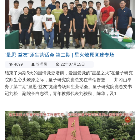
“量思·益友”师生茶话会 第二期 | 星火燎原党建专场
4699
管理员
22年07月15日
结束了为期5天的国情党史培训，爱国爱党的“星星之火”在量子研究
院师生心头燎原之际，量子研究院党总支在革命摇篮——井冈山举
办了第二期“量思·益友”党建专场师生茶话会。量子研究院党总支书
记刘松，副院长白志强，青年教师代表刘骏秋、陈华，及1