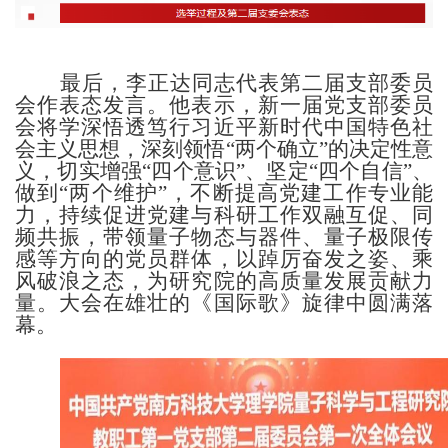
最后，李正达同志代表第二届支部委员
会作表态发言。他表示，新一届党支部委员
会将学深悟透笃行习近平新时代中国特色社
会主义思想，深刻领悟
“两个确立”的决定性意
义，切实增强“四个意识”、坚定“四个自信”、
做到“两个维护”，不断提高党建工作专业能
力，持续促进党建与科研工作双融互促、同
频共振，带领量子物态与器件、量子极限传
感等方向的党员群体，以踔厉奋发之姿、乘
风破浪之态，为研究院的高质量发展贡献力
量。大会在雄壮的《国际歌》旋律中圆满落
幕。