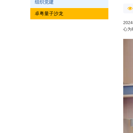
组织党建
卓粤量子沙龙
20
心为