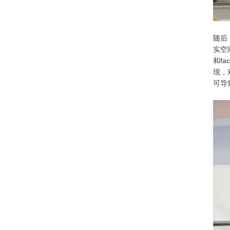
随后
实空
和f
现，
可导