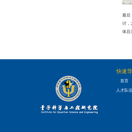
最后
讨，
体且
快速
首页
人才队