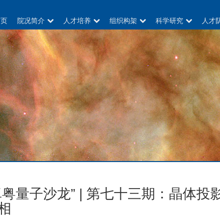
首页
院况简介
人才培养
组织构架
科学研究
人才
卓粤量子沙龙” | 第七十三期：晶体
相