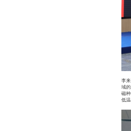
李来
域的
磁种
低温