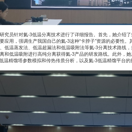
研究员针对氦-3低温分离技术进行了详细报告。首先，她介绍了
要应用，强调生产我国自己的氦-3这种“卡脖子”资源的必要性
、低温蒸发法、低温超漏法和低温吸附法等氦-3分离技术路线
离和低温吸附进行高纯分离获得氦-3产品的研发路线。此外，她
3低温精馏塔参数模拟和传热传质分析，以及氦-3低温精馏平台的