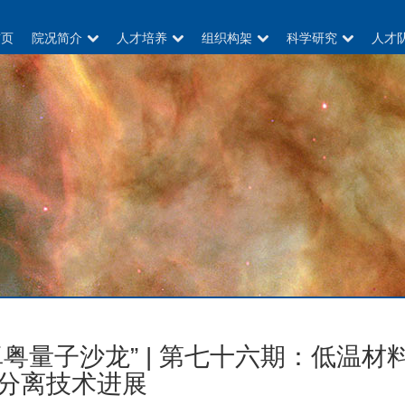
首页
院况简介
人才培养
组织构架
科学研究
人才
卓粤量子沙龙” | 第七十六期：低温材
分离技术进展