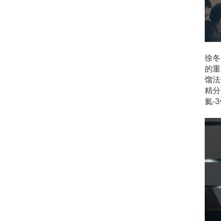
徐冬
的重
馏法
精分
氦-