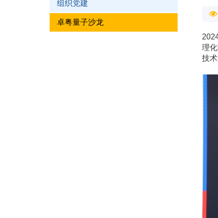
组织党建
卓粤量子沙龙
20
理化
技术