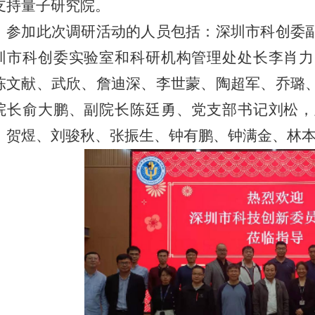
支持量子研究院。
参加此次调研活动的人员包括：深圳市科创委
圳市科创委
实验室和科研机构管理处处长李肖力
陈文献
、
武欣
、
詹迪深
、
李世蒙
、
陶超军
、
乔璐
院长俞大鹏、副院长陈廷勇、党支部书记刘松，
、
贺煜
、
刘骏秋
、
张振生
、
钟有鹏
、
钟满金
、
林