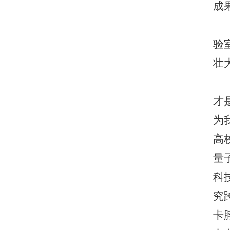
成
验
壮
才
为
高
量
科
究
卡