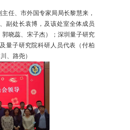
副主任、市外国专家局局长黎慧来
，
、
副处长
袁博
，
及该处室全体成员
、
郭晓蕊
、
宋子杰
）；
深圳量子研究
及量子研究院科研人员代表（
付柏
本川
、
路尧
）