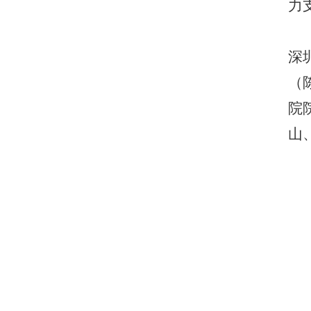
力
深
（
院
山