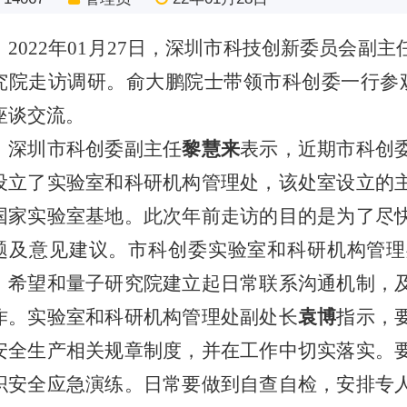
202
2
年
01
月
27
日，
深圳市科技创新委员会副主
究院走访调研。俞大鹏院士带领市科创委一行参
座谈交流。
深圳市科创委副主任
黎慧来
表示，近期市
科创
设立
了
实验室和科研机构管理处
，
该处室设立的
国家实验室基地。此次年前走访的目的是为了尽
题及意见建议。市科创委
实验室和科研机构管理
，希望和量子研究院建立起日常联系沟通机制，
作。
实验室和科研机构管理处副处长
袁博
指示，
安全生产相关规章制度，并在工作中切实落实。
织安全应急演练。日常要做到自查自检，安排专