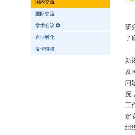
国内交流
国际交流
学术会议
研
企业孵化
了
友情链接
新
及
问
况
工
定
组