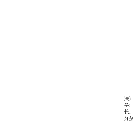
法》
举理
长。
分别