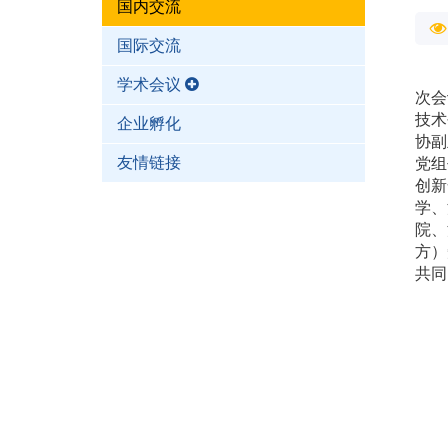
国内交流
国际交流
学术会议
次会
技术
企业孵化
协副
友情链接
党组
创新
学、
院、
方）
共同