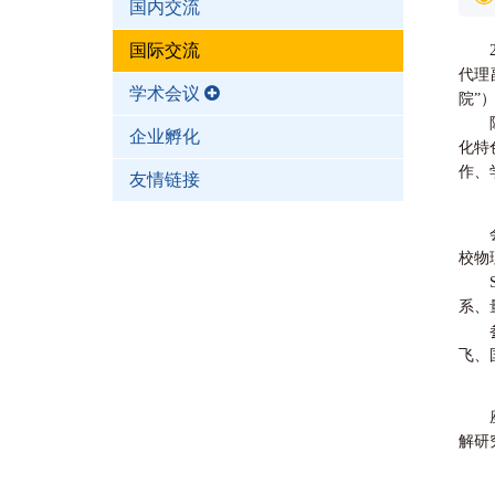
国内交流
国际交流
代理
学术会议
院”
企业孵化
化特
作、
友情链接
校物
系、
飞、
解研