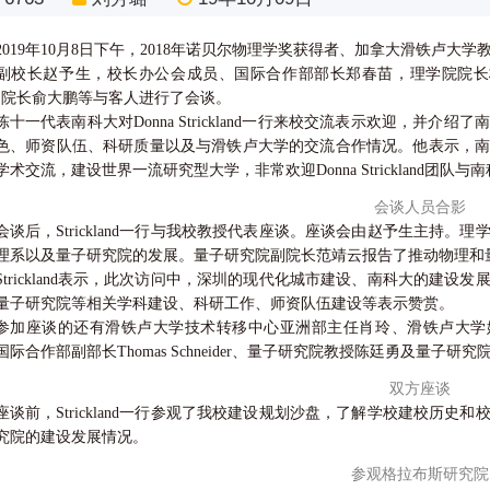
2019年10月8日下午，2018年诺贝尔物理学奖获得者、加拿大滑铁卢大学教授D
副校长赵予生，校长办公会成员、国际合作部部长郑春苗，理学院院长
）院长俞大鹏等与客人进行了会谈。
陈十一代表南科大对Donna Strickland一行来校交流表示欢迎，并
色、师资队伍、科研质量以及与滑铁卢大学的交流合作情况。他表示，
学术交流，建设世界一流研究型大学，非常欢迎Donna Strickland
会谈人员合影
会谈后，Strickland一行与我校教授代表座谈。座谈会由赵予生主持
理系以及量子研究院的发展。量子研究院副院长范靖云报告了推动物理和
Strickland表示，此次访问中，深圳的现代化城市建设、南科大的建
量子研究院等相关学科建设、科研工作、师资队伍建设等表示赞赏。
参加座谈的还有滑铁卢大学技术转移中心亚洲部主任肖玲、滑铁卢大学媒体公
国际合作部副部长Thomas Schneider、量子研究院教授陈廷勇及量子研
双方座谈
座谈前，Strickland一行参观了我校建设规划沙盘，了解学校建校历
究院的建设发展情况。
参观格拉布斯研究院