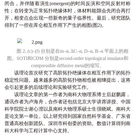
闭合，并伴随着演生(emergent)的时间反演和空间反射对称
性；在转变为正常拓扑绝缘体时，体材料能隙会先闭合再打
开，相变点会出现一些新奇的量子临界性。最后，研究团队
得到了一些在库仑相互作用下产生的相图(图2)。
图 2, (c)–(f) 分别是在m–α, ΔC–α, D–α, B–α 平面上的相
图。SOTI和CDM 分别是second-order topological insulator和
compressible diffusive metal的缩写。
该理论首次研究了高阶拓扑绝缘体在相互作用下的拓扑
稳定性问题。越来越多的高阶拓扑物相也被相继提出，这将
会引起更多的后续理论和实验研究工作。
该理论文章的第一作者为南科大物理系博士后赵鹏露，
通讯作者为卢海舟，合作者还包括北京大学讲席讲授、中国
科学院院士谢心澄以及南科大物理系硕士生强晓斌。南科大
是论文第一单位。以上研究得到国家自然科学基金、广东省
普通高校创新团队、深圳市科创委的资助。数值计算得到南
科大科学与工程计算中心支持。