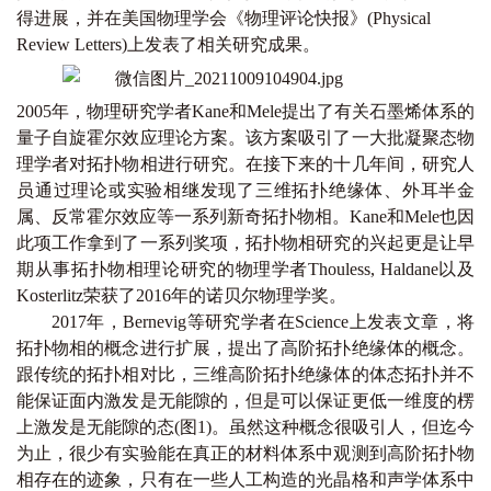
得进展，并在美国物理学会《物理评论快报》(
Physical
Review Letters
)上发表了相关研究成果。
2005年，物理研究学者Kane和Mele提出了有关石墨烯体系的
量子自旋霍尔效应理论方案。该方案吸引了一大批凝聚态物
理学者对拓扑物相进行研究。在接下来的十几年间，研究人
员通过理论或实验相继发现了三维拓扑绝缘体、外耳半金
属、反常霍尔效应等一系列新奇拓扑物相。Kane和Mele也因
此项工作拿到了一系列奖项，拓扑物相研究的兴起更是让早
期从事拓扑物相理论研究的物理学者Thouless, Haldane以及
Kosterlitz荣获了2016年的诺贝尔物理学奖。
2017年，Bernevig等研究学者在Science上发表文章，将
拓扑物相的概念进行扩展，提出了高阶拓扑绝缘体的概念。
跟传统的拓扑相对比，三维高阶拓扑绝缘体的体态拓扑并不
能保证面内激发是无能隙的，但是可以保证更低一维度的楞
上激发是无能隙的态(图1)。虽然这种概念很吸引人，但迄今
为止，很少有实验能在真正的材料体系中观测到高阶拓扑物
相存在的迹象，只有在一些人工构造的光晶格和声学体系中