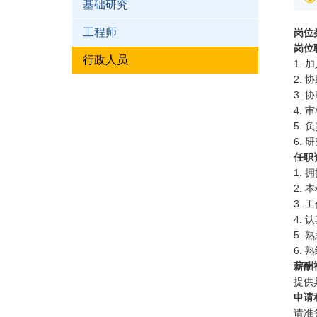
基础研究
工程师
岗位
岗位
行政人员
1.
加
2.
协
3.
协
4.
审
5.
负
6.
研
任职
1.
拥
2.
本
3.
工
4.
认
5.
熟
6.
熟
薪酬
提供
申请
请准