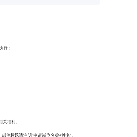
执行；
相关福利。
，
邮件标题请注明
“
申请岗位名称
+
姓名
”
。