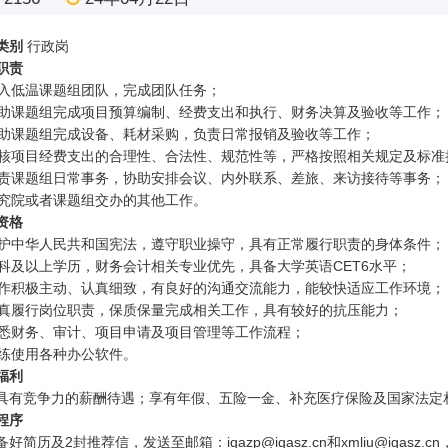
类别
行政岗
职责
入低温课题组团队，完成团队任务；
助课题组完成项目预算编制、经费支出和执行、财务决算及验收等工作；
助课题组完成设备、耗材采购，负责日常报销及验收等工作；
核项目经费支出的合理性、合法性、规范性等，严格按照相关规定及标准
责课题组日常事务，协助安排会议、内外联系、差旅、来访接待等事务；
究院或者课题组交办的其他工作。
资格
护中华人民共和国宪法，遵守职业操守，具有正常履行职责的身体条件；
科及以上学历，财务会计相关专业优先，具备大学英语
CET6
水平；
作积极主动、认真细致，有良好的沟通交流能力，能较快适应工作环境；
真履行岗位职责，保质保量完成相关工作，具有较好的抗压能力；
悉财务、审计、项目申请及项目管理等工作流程；
练使用各种办公软件
。
福利
具有竞争力的薪酬待遇；享有年假、五险一金、补充医疗保险及国家法定
程序
备好简历及
2
封推荐信，发送至邮箱：
iqazp@iqasz.cn
和
xmliu@iqasz.cn