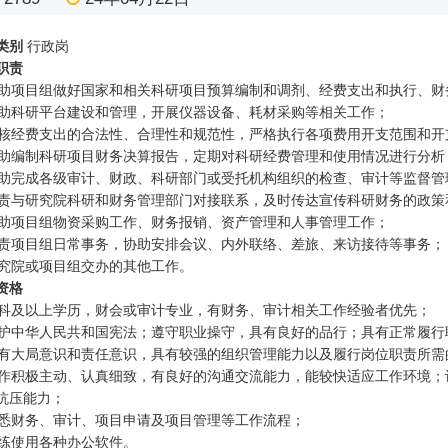
类别
行政岗
职责
 协助项目组做好国家和相关科研项目预算编制和调剂、经费支出和执行、
 协助科研平台建设和管理，开展仪器设备、耗材采购等相关工作；
 审核经费支出的合法性、合理性和规范性，严格执行各项费用开支范围和
 协助编制科研项目财务决算报告，定期对科研经费管理和使用情况进行分
 协助完成各级审计、财政、科研部门或受托机构组织的检查、审计等监督管
 负责与研究院科研和财务管理部门对接联系，及时传达宣传科研财务的政
 协助项目组物资采购工作、财务报销、资产管理和人事管理工作；
 负责项目组日常事务，协助安排会议、内外联络、差旅、来访接待等事务；
 研究院或项目组交办的其他工作。
资格
科及以上学历，财会或审计专业，有财务、审计相关工作经验者优先；
护中华人民共和国宪法；遵守职业操守，具有良好的品行；具有正常履行
有大局意识和责任意识，具有较强的组织管理能力以及履行岗位职责所需
作积极主动、认真细致，有良好的沟通交流能力，能较快适应工作环境；
抗压能力；
悉财务、审计、项目申请及项目管理等工作流程；
练使用各种办公软件
。