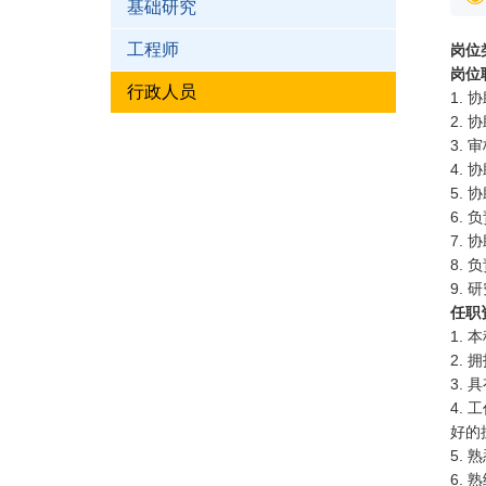
基础研究
工程师
岗位
岗位
行政人员
1.
2.
3.
4.
5.
6.
7.
8.
9.
任职
1.
本
2.
拥
3.
具
4.
工
好的
5.
熟
6.
熟