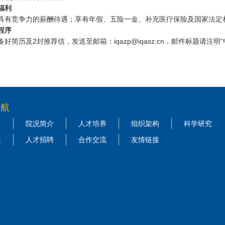
福利
具有竞争力的薪酬待遇；享有年假、五险一金、补充医疗保险及国家法定
程序
备好简历及
2
封推荐信，发送至邮箱：
iqazp@iqasz.cn，
邮件标题请注明
“
导航
院况简介
人才培养
组织架构
科学研究
伍
人才招聘
合作交流
友情链接