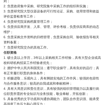
则；
2.
负责政府集中采购、研究院集中采购工作的组织和实施；
3.
负责研究院大型仪器设备的可行性论证、采购、使用管理和效益
评价监督检查等工作；
4.
负责研究院采购档案管理工作；
5.
负责供应商开发、入库、管理、评价考核，负责供应商库的动态
维护；
6.
负责采购文件资料的归档管理，负责采购合同、验收报告等相关
资料备案；
7.
负责研究院交办的其他工作。
任职资格
1.
硕士及以上学历，
3
年以上采购相关工作经验，具有大型企业或高
校科研机构招采工作经验者优先；
2.
拥护中华人民共和国宪法；遵守职业操守，具有良好的品行；具
有正常履行职责的身体条件；
3.
积极进取，乐观向上，具有脚踏实地的工作作风；较强的包容性
与合作服务意识；较高的自我成就和奉献精神；
4.
具有大局意识和责任意识，具有较强的组织管理能力以及履行岗
位职责所需的专业知识与业务技能，敬业奉献，开拓创新；
5.
具备优秀的文字功底和沟通协调能力，团队合作意识强、能承受
高强度工作压力和心理压力；