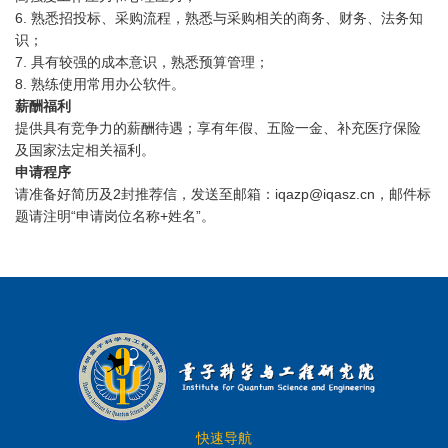
6.
熟悉招投标、采购流程，熟悉与采购相关的商务、财务、法务知
识；
7.
具有较强的成本意识，熟悉预算管理；
8.
熟练使用常用办公软件
。
薪酬福利
提供具有竞争力的薪酬待遇；享有年假、五险一金、补充医疗保险
及国家法定相关福利。
申请程序
请准备好简历及
2
封推荐信，发送至邮箱：
iqazp@iqasz.cn，
邮件标
题请注明
“
申请岗位名称
+
姓名
”
。
快速导航