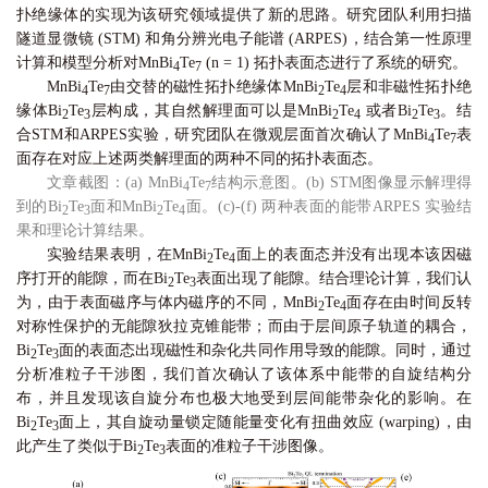
扑绝缘体的实现为该研究领域提供了新的思路。研究团队利用扫描
隧道显微镜 (STM) 和角分辨光电子能谱 (ARPES)，结合第一性原理
计算和模型分析对MnBi
Te
(n = 1) 拓扑表面态进行了系统的研究。
4
7
MnBi
Te
由交替的磁性拓扑绝缘体MnBi
Te
层和非磁性拓扑绝
4
7
2
4
缘体Bi
Te
层构成，其自然解理面可以是MnBi
Te
或者Bi
Te
。结
2
3
2
4
2
3
合STM和ARPES实验，研究团队在微观层面首次确认了MnBi
Te
表
4
7
面存在对应上述两类解理面的两种不同的拓扑表面态。
文章截图：(a) MnBi
Te
结构示意图。(b) STM图像显示解理得
4
7
到的Bi
Te
面和MnBi
Te
面。(c)-(f) 两种表面的能带ARPES 实验结
2
3
2
4
果和理论计算结果。
实验结果表明，在MnBi
Te
面上的表面态并没有出现本该因磁
2
4
序打开的能隙，而在Bi
Te
表面出现了能隙。结合理论计算，我们认
2
3
为，由于表面磁序与体内磁序的不同，MnBi
Te
面存在由时间反转
2
4
对称性保护的无能隙狄拉克锥能带；而由于层间原子轨道的耦合，
Bi
Te
面的表面态出现磁性和杂化共同作用导致的能隙。同时，通过
2
3
分析准粒子干涉图，我们首次确认了该体系中能带的自旋结构分
布，并且发现该自旋分布也极大地受到层间能带杂化的影响。在
Bi
Te
面上，其自旋动量锁定随能量变化有扭曲效应 (warping)，由
2
3
此产生了类似于Bi
Te
表面的准粒子干涉图像。
2
3