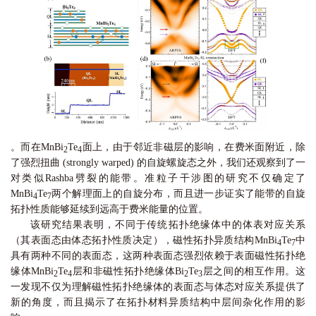
。而在MnBi
Te
面上，由于邻近非磁层的影响，在费米面附近，除
2
4
了强烈扭曲 (strongly warped) 的自旋螺旋态之外，我们还观察到了一
对类似Rashba劈裂的能带。准粒子干涉图的研究不仅确定了
MnBi
Te
两个解理面上的自旋分布，而且进一步证实了能带的自旋
4
7
拓扑性质能够延续到远高于费米能量的位置。
该研究结果表明，不同于传统拓扑绝缘体中的体表对应关系
（其表面态由体态拓扑性质决定），磁性拓扑异质结构MnBi
Te
中
4
7
具有两种不同的表面态，这两种表面态强烈依赖于表面磁性拓扑绝
缘体MnBi
Te
层和非磁性拓扑绝缘体Bi
Te
层之间的相互作用。这
2
4
2
3
一发现不仅为理解磁性拓扑绝缘体的表面态与体态对应关系提供了
新的角度，而且揭示了在拓扑材料异质结构中层间杂化作用的影