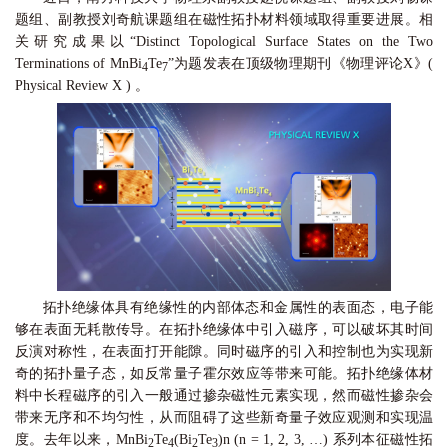
题组、副教授刘奇航课题组在磁性拓扑材料领域取得重要进展。相
关研究成果以“Distinct Topological Surface States on the Two
Terminations of MnBi
Te
”为题发表在顶级物理期刊《物理评论X》(
4
7
Physical Review X
) 。
拓扑绝缘体具有绝缘性的内部体态和金属性的表面态，电子能
够在表面无耗散传导。在拓扑绝缘体中引入磁序，可以破坏其时间
反演对称性，在表面打开能隙。同时磁序的引入和控制也为实现新
奇的拓扑量子态，如反常量子霍尔效应等带来可能。拓扑绝缘体材
料中长程磁序的引入一般通过掺杂磁性元素实现，然而磁性掺杂会
带来无序和不均匀性，从而阻碍了这些新奇量子效应观测和实现温
度。去年以来，MnBi
Te
(Bi
Te
)n (n = 1, 2, 3, …) 系列本征磁性拓
2
4
2
3