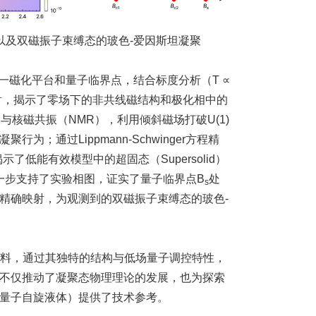
以及双磁振子束缚态的玻色-爱因斯坦凝聚
一磁化平台和量子临界点，结合标度分析（T ∝
子散射，揭示了零场下的非共线磁结构和极化相中的
核磁共振（NMR），利用倾斜磁场打破U(1)
通过Lippmann-Schwinger方程精
低能有效模型中的超固态（Supersolid）
一步支持了实验相图，证实了量子临界点B
处
s
精确映射，为观测到的双磁振子束缚态的玻色-
材料，通过其独特的结构与低场量子调控特性，
不仅推动了凝聚态物理理论的发展，也为探索
量子自旋液体）提供了技术参考。