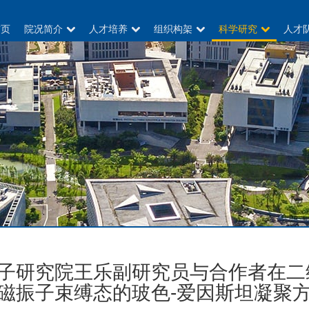
首页
院况简介
人才培养
组织构架
科学研究
人才
子研究院王乐副研究员与合作者在二
磁振子束缚态的玻色-爱因斯坦凝聚