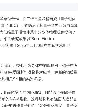
等单位合作，在二维三角晶格自旋-1量子磁体
凝聚（BEC），并揭示了其量子临界行为与隐藏
进展不仅为低维量子磁性体系中的多体物理现象提供了
成果以“Bose-Einstein
ngular lattice”为题于2025年1月20日在国际学术期刊
斯坦统计。类似于超导体中的库珀对，磁子在吸
的玻色-爱因斯坦凝聚将对应着一种新的物质量
及其相关SN相的实验证据。
2+
其晶体空间群为P-3m1，Ni
离子在ab平面
单的A-A-A堆叠。这种结构具有强面内近邻交
特性，为研究低维量子磁性（如分数化激发、量子临