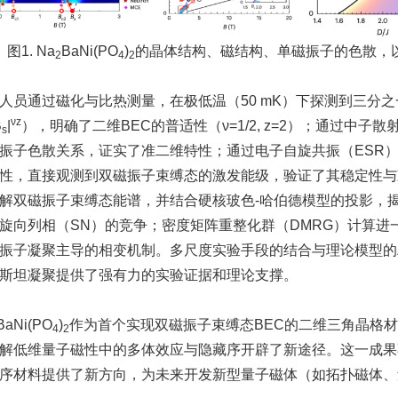
图1. Na
BaNi(PO
)
的晶体结构、磁结构、单磁振子的色散，
2
4
2
人员通过磁化与比热测量，在极低温（50 mK）下探测到三分之
νz
B
|
），明确了二维BEC的普适性（ν=1/2, z=2）；通过中
s
振子色散关系，证实了准二维特性；通过电子自旋共振（ESR）与
性，直接观测到双磁振子束缚态的激发能级，验证了其稳定性与凝聚行为；
解双磁振子束缚态能谱，并结合硬核玻色-哈伯德模型的投影，揭示了
旋向列相（SN）的竞争；密度矩阵重整化群（DMRG）计算进
振子凝聚主导的相变机制。多尺度实验手段的结合与理论模型的
斯坦凝聚提供了强有力的实验证据和理论支撑。
BaNi(PO
)
作为首个实现双磁振子束缚态BEC的二维三角晶格
4
2
解低维量子磁性中的多体效应与隐藏序开辟了新途径。这一成果
序材料提供了新方向，为未来开发新型量子磁体（如拓扑磁体、