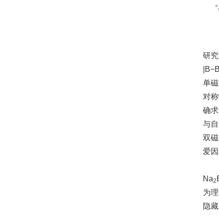
研究
|B−
单磁
对称
确求
与自
双磁
爱因
Na
2
为理
隐藏