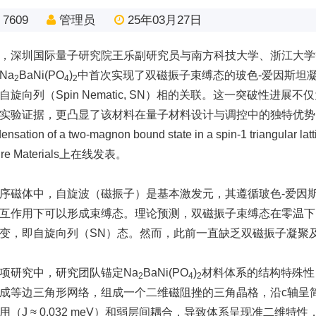
7609
管理员
25年03月27日
，深圳国际量子研究院王乐副研究员与南方科技大学、浙江大学
Na
BaNi(PO
)
中首次实现了双磁振子束缚态的玻色-爱因斯坦
2
4
2
自旋向列（Spin Nematic, SN）相的关联。这一突破性
实验证据，更凸显了该材料在量子材料设计与调控中的独特优势。相关研究
densation of a two-magnon bound state in a spin-1 tria
ure Materials上在线发表。
序磁体中，自旋波（磁振子）是基本激发元，其遵循玻色-爱因
互作用下可以形成束缚态。理论预测，双磁振子束缚态在零温下
变，即自旋向列（SN）态。然而，此前一直缺乏双磁振子凝聚
项研究中，研究团队锚定Na
BaNi(PO
)
材料体系的结构特殊性，
2
4
2
成等边三角形网络，组成一个二维磁阻挫的三角晶格，沿c轴呈简
用（J ≈ 0.032 meV）和弱层间耦合，导致体系呈现准二维