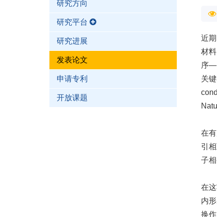
研究方向
研究平台
近期
研究进展
材料
发表论文
序—
申请专利
关键
con
开放课题
Nat
在有
引相
子相
在这
内形
换作