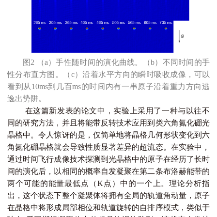
图2 （a）手性随时间的演化曲线。（b）不同时间的手
性分布直方图。（c）沿着水平方向的瞬时吸收成像，可以
看到从10ms到几百ms的时间内有一串原子沿着重力方向逃
逸出势阱。
在这篇新发表的论文中，实验上采用了一种与以往不
同的研究方法，并且将能带反转技术应用到类六角氮化硼光
晶格中。令人惊讶的是，仅简单地将晶格几何形状变化到六
角氮化硼晶格就会导致性质显著差异的超流态。在实验中，
通过时间飞行成像技术探测到光晶格中的原子在经历了长时
间的演化后，以相同的概率自发凝聚在第二条布洛赫能带的
两个可能的能量最低点（K点）中的一个上。理论分析指
出，这个状态下整个凝聚体将拥有全局的轨道角动量，原子
在晶格中将形成局部相位和轨道旋转的自排序模式，类似于