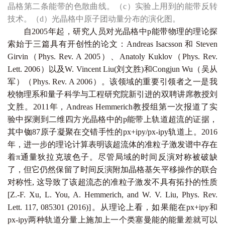
晶格第二条能带的色散曲线。（c）实验上用到的能带反转
技术。（d）光晶格中原子团动量分布的演化图。
自2005年起，研究人员对光晶格中p能带物理的理论探
索始于三篇具有开创性的论文：Andreas Isacsson 和 Steven
Girvin（Phys. Rev. A 2005）、Anatoly Kuklov（Phys. Rev.
Lett. 2006）以及W. Vincent Liu(刘文胜)和Congjun Wu（吴从
军）（Phys. Rev. A 2006）。
该领域的重要引领者之一是我
校物理系和量子科学与工程研究院新引进的双聘讲席教授刘
文胜。
2011年，Andreas Hemmerich教授组第一次报道了实
验中探测到二维四方光晶格中的p能带上轨道超流的证据，
其中铷87原子凝聚在交错手性的px+ipy/px-ipy轨道上。2016
年，进一步的理论计算表明该超流体的准粒子激发谱中存在
着π通量狄拉克玻色子。尽管局域的时间反演对称被破缺
了，但它仍然保留了时间反演附加晶格基矢平移操作的联合
对称性, 这导致了该超流态的准粒子激发不具有拓扑的性质
[Z.-F. Xu, L. You, A. Hemmerich, and W. V. Liu, Phys. Rev.
Lett. 117, 085301 (2016)]。从理论上看，如果能在px+ipy和
px-ipy两种轨道分量上施加上一个类塞曼能的能量差就可以