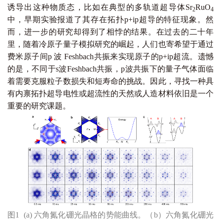
诱导出这种物质态，比如在典型的多轨道超导体Sr
RuO
2
4
中，早期实验报道了其存在拓扑p+ip超导的特征现象。然
而，进一步的研究却得到了相悖的结果。在过去的二十年
里，随着冷原子量子模拟研究的崛起，人们也寄希望于通过
费米原子间p 波 Feshbach共振来实现原子的p+ip超流。遗憾
的是，不同于s波Feshbach共振，p波共振下的量子气体面临
着需要克服粒子数损失和短寿命的挑战。因此，寻找一种具
有内禀拓扑超导电性或超流性的天然或人造材料依旧是一个
重要的研究课题。
图1 (a) 六角氮化硼光晶格的势能曲线。（b）六角氮化硼光