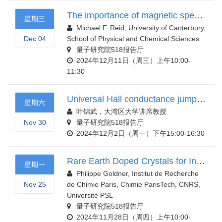
The importance of magnetic spectroscopy to understanding electronic structure of rare-earth ions in crystals and nanopar
星期三
Michael F. Reid, University of Canterbury,
Dec 04
School of Physical and Chemical Sciences
量子研究院518报告厅
2024年12月11日（周三）上午10:00-
11:30
Universal Hall conductance jump and two parameter scaling in topological metals
星期六
叶锦武，大湾区大学讲席教授
Nov 30
量子研究院518报告厅
2024年12月2日（周一）下午15:00-16:30
Rare Earth Doped Crystals for Integrated Quantum Photonics
星期一
Philippe Goldner, Institut de Recherche
Nov 25
de Chimie Paris, Chimie ParisTech, CNRS,
Université PSL
量子研究院518报告厅
2024年11月28日（周四）上午10:00-